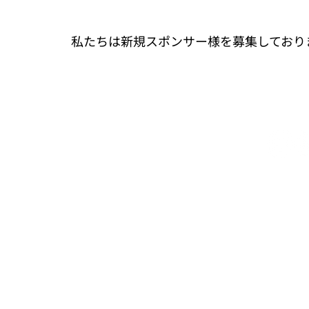
私たちは新規スポンサー様を募集しており
埼玉大学学生フォー
〒338-8570
埼玉県さいたま市桜
埼玉大学学生支援課 For
spirited